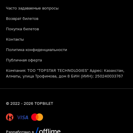
необходимые расходные материалы (глина, краски, глазурь,
Часто задаваемые вопросы
фартуки) и финальный обжиг изделия в печи. Вы просто
приходите, наслаждаетесь процессом и забираете готовую
Возврат билетов
керамику.
Покупка билетов
Подходят ли мастер классы по выпечке в Алматы новичкам?
Абсолютно! Большинство кулинарных уроков рассчитано на
Контакты
начальный уровень. Опытные кондитеры и повара пошагово
объясняют весь процесс, поэтому вкусный результат и
Политика конфиденциальности
отличное настроение гарантированы каждому участнику.
Публичная оферта
Компания: ТОО "TOPSTAR TECHNOLOGIES" Адрес: Казахстан,
Алматы, улица Трофимова, дом 8 БИН (ИИН): 250240033767
© 2022 - 2026 TOPBILET
Разработано в