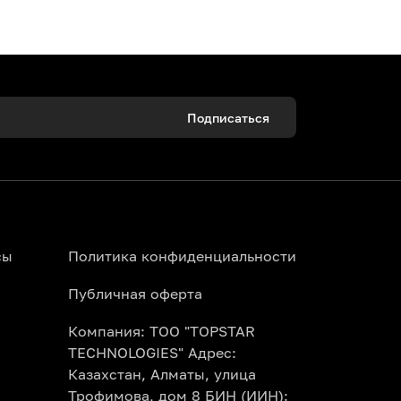
Подписаться
 Алматы можно онлайн за пару минут.
ала прямо со своего смартфона.
сы
Политика конфиденциальности
Публичная оферта
Компания: ТОО "TOPSTAR
Topbilet.kz. Наша умная афиша покажет
TECHNOLOGIES" Адрес:
 месяц сразу.
Казахстан, Алматы, улица
Трофимова, дом 8 БИН (ИИН):
сно правилам конкретного театра и