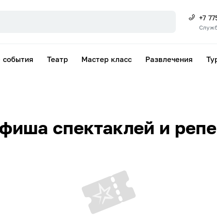
+7 77
Служб
 события
Театр
Мастер класс
Развлечения
Ту
фиша спектаклей и реп