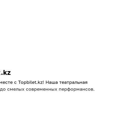
.kz
сте с Topbilet.kz! Наша театральная
и до смелых современных перформансов.
 Вас легко выручит афиша театров в
премьер и гастролей известных трупп.