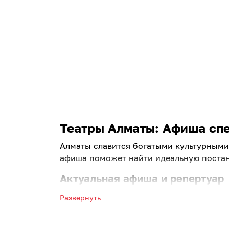
Театры Алматы: Афиша спек
Алматы славится богатыми культурными 
афиша поможет найти идеальную постан
Актуальная афиша и репертуар
Выбирайте лучшие постановки ведущих 
Развернуть
Алматы на завтра. Мы регулярно обновл
Что предлагает наш портал: