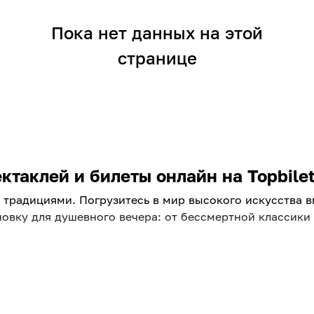
Пока нет данных на этой
странице
таклей и билеты онлайн на Topbilet
традициями. Погрузитесь в мир высокого искусства вме
овку для душевного вечера: от бессмертной классик
площадок города. Ищете, куда пойти в ближайшие дни?
яем репертуар, чтобы вы всегда были в курсе главных 