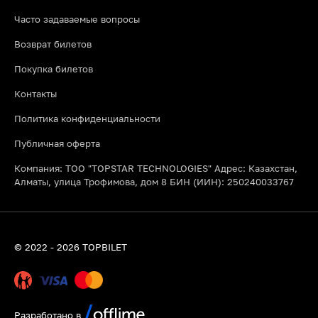
необходимые расходные материалы (глина, краски, глазурь,
Часто задаваемые вопросы
фартуки) и финальный обжиг изделия в печи. Вы просто
приходите, наслаждаетесь процессом и забираете готовую
Возврат билетов
керамику.
Покупка билетов
Подходят ли мастер классы по выпечке в Алматы новичкам?
Абсолютно! Большинство кулинарных уроков рассчитано на
Контакты
начальный уровень. Опытные кондитеры и повара пошагово
объясняют весь процесс, поэтому вкусный результат и
Политика конфиденциальности
отличное настроение гарантированы каждому участнику.
Публичная оферта
Компания: ТОО "TOPSTAR TECHNOLOGIES" Адрес: Казахстан,
Алматы, улица Трофимова, дом 8 БИН (ИИН): 250240033767
© 2022 - 2026 TOPBILET
Разработано в