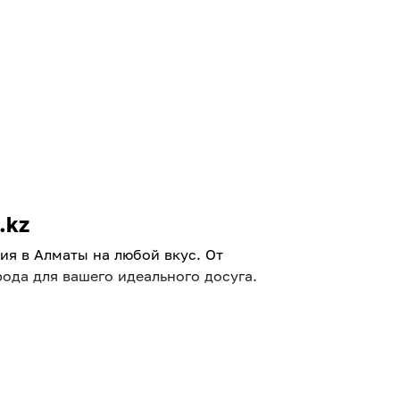
.kz
я в Алматы на любой вкус. От
ода для вашего идеального досуга.
ерь очень легко! Мы тщательно отбираем
лаждаться отдыхом.
 семьи. Интерактивные выставки,