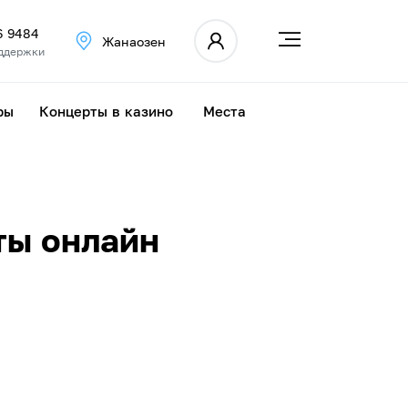
6 9484
Жанаозен
ддержки
ры
Концерты в казино
Места
ты онлайн