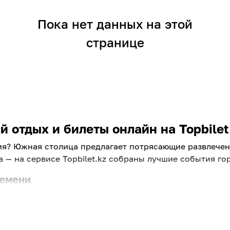
Пока нет данных на этой
странице
 отдых и билеты онлайн на Topbilet
ия? Южная столица предлагает потрясающие развлечени
 — на сервисе Topbilet.kz собраны лучшие события гор
ремени
вести вечер. Найти классное развлечение в Алмате теп
, чтобы вы могли быстро забронировать билеты и нас
 вы найдете увлекательные развлечения в Алматы для