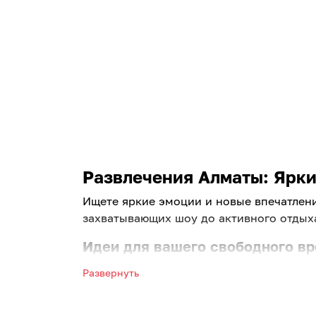
Развлечения Алматы: Яркий
Ищете яркие эмоции и новые впечатлен
захватывающих шоу до активного отдыха
Идеи для вашего свободного в
Больше не нужно долго думать, как про
Развернуть
популярные места развлечений в Алматы
Планируете выходные с близкими? У нас