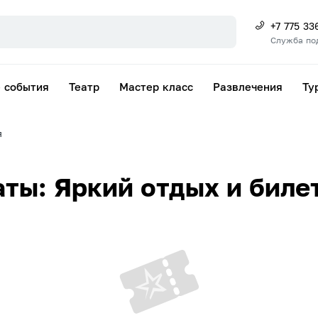
+7 775 33
Служба по
 события
Театр
Мастер класс
Развлечения
Ту
я
ты: Яркий отдых и биле