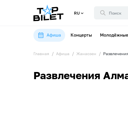
RU
Афиша
Концерты
Молодёжные
Главная
Афиша
Жанаозен
Развлечени
Развлечения Алма