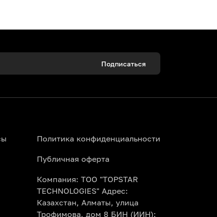
Подписаться
ены, новогодние елки и праздничные
развлечения в Алматы на платформе
сы
Политика конфиденциальности
Публичная оферта
Компания: ТОО "TOPSTAR
TECHNOLOGIES" Адрес:
Казахстан, Алматы, улица
атры, цирк, стадионы и ледовые
Трофимова, дом 8 БИН (ИИН):