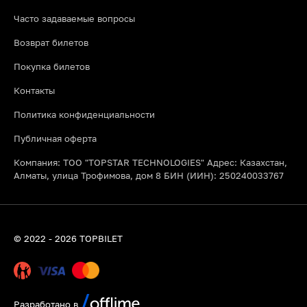
необходимые расходные материалы (глина, краски, глазурь,
Часто задаваемые вопросы
фартуки) и финальный обжиг изделия в печи. Вы просто
приходите, наслаждаетесь процессом и забираете готовую
Возврат билетов
керамику.
Покупка билетов
Подходят ли мастер классы по выпечке в Алматы новичкам?
Абсолютно! Большинство кулинарных уроков рассчитано на
Контакты
начальный уровень. Опытные кондитеры и повара пошагово
объясняют весь процесс, поэтому вкусный результат и
Политика конфиденциальности
отличное настроение гарантированы каждому участнику.
Публичная оферта
Компания: ТОО "TOPSTAR TECHNOLOGIES" Адрес: Казахстан,
Алматы, улица Трофимова, дом 8 БИН (ИИН): 250240033767
© 2022 - 2026 TOPBILET
Разработано в