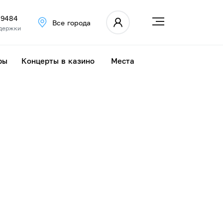
 9484
Все города
держки
ры
Концерты в казино
Места