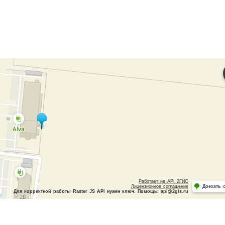
Работает на API 2ГИС
Лицензионное соглашение
Доехать 
Для корректной работы Raster JS API нужен ключ. Помощь: api@2gis.ru