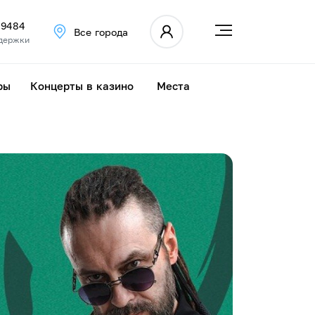
 9484
Все города
держки
ры
Концерты в казино
Места