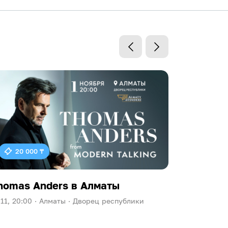
20 000 ₸
homas Anders в Алматы
Ева Пол
.11, 20:00 ·
Алматы ·
Дворец республики
09.10, 20:00