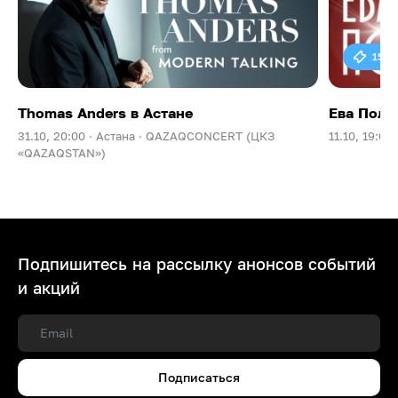
15 0
Thomas Anders в Астане
Ева Поль
31.10, 20:00 ·
Астана ·
QAZAQCONCERT (ЦКЗ
11.10, 19:00 
«QAZAQSTAN»)
Подпишитесь на рассылку анонсов событий
и акций
Подписаться