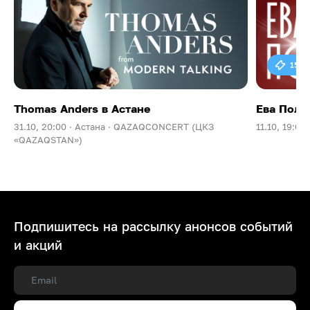
15 0
Thomas Anders в Астане
Ева Поль
31.10, 20:00 ·
Астана ·
QAZAQCONCERT (ЦКЗ
11.10, 19:00 
«QAZAQSTAN»)
Подпишитесь на рассылку анонсов событий
и акций