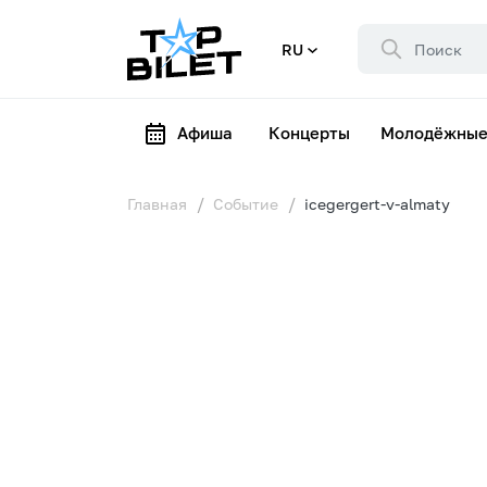
RU
Афиша
Концерты
Молодёжные
Главная
Событие
icegergert-v-almaty