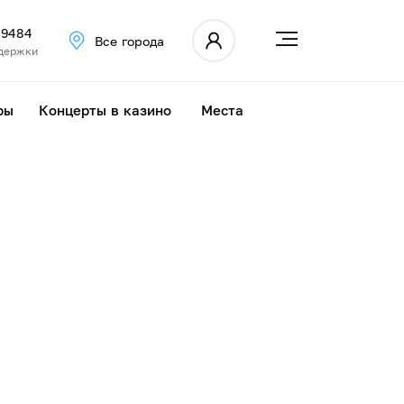
 9484
Все города
держки
ры
Концерты в казино
Места