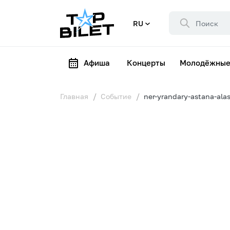
RU
Афиша
Концерты
Молодёжные
Главная
Событие
ner-yrandary-astana-ala