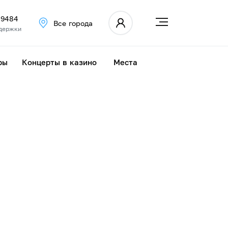
 9484
Все города
держки
ры
Концерты в казино
Места