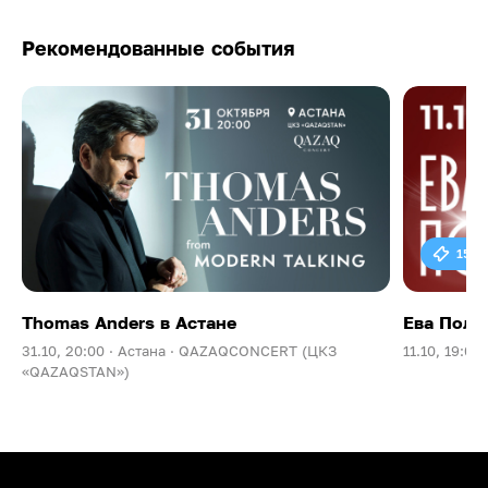
Рекомендованные события
15 0
Thomas Anders в Астане
Ева Поль
31.10, 20:00 ·
Астана ·
QAZAQCONCERT (ЦКЗ
11.10, 19:00 
«QAZAQSTAN»)