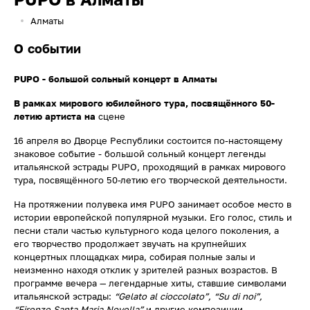
Алматы
О событии
PUPO - большой сольный концерт в Алматы
В рамках мирового юбилейного тура, посвящённого 50-
летию артиста на
сцене
16 апреля во Дворце Республики состоится по-настоящему
знаковое событие - большой сольный концерт легенды
итальянской эстрады PUPO, проходящий в рамках мирового
тура, посвящённого 50-летию его творческой деятельности.
На протяжении полувека имя PUPO занимает особое место в
истории европейской популярной музыки. Его голос, стиль и
песни стали частью культурного кода целого поколения, а
его творчество продолжает звучать на крупнейших
концертных площадках мира, собирая полные залы и
неизменно находя отклик у зрителей разных возрастов. В
программе вечера — легендарные хиты, ставшие символами
итальянской эстрады:
“Gelato al cioccolato”, “Su di noi”,
“Firenze Santa Maria Novella”
и другие композиции,