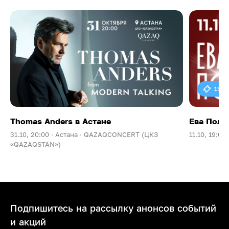
15 0
Thomas Anders в Астане
Ева Поль
31.10, 20:00 ·
Астана ·
QAZAQCONCERT (ЦКЗ
11.10, 19:00 
«QAZAQSTAN»)
Подпишитесь на рассылку анонсов событий
и акций