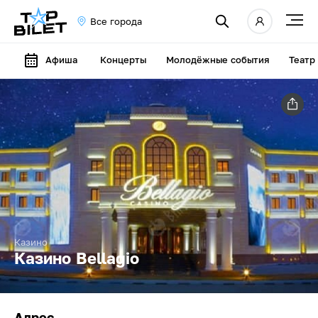
Все города
Афиша
Концерты
Молодёжные события
Театр
Казино
Казино Bellagio
Адрес