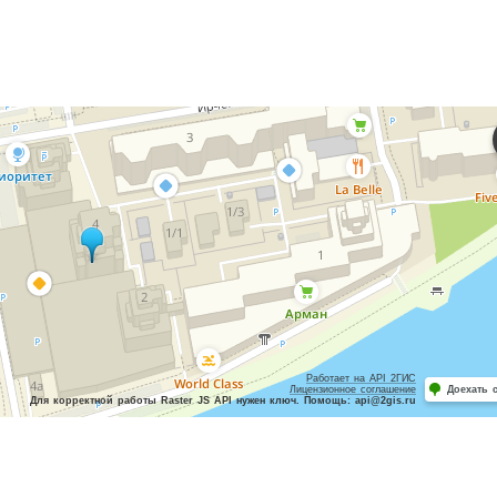
Работает на API 2ГИС
Лицензионное соглашение
Доехать 
Для корректной работы Raster JS API нужен ключ. Помощь: api@2gis.ru