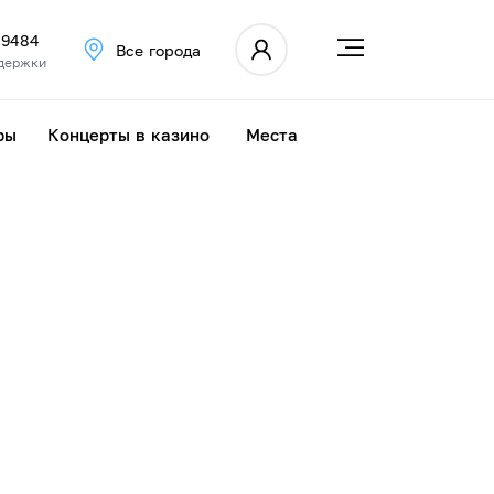
 9484
Все города
держки
ры
Концерты в казино
Места