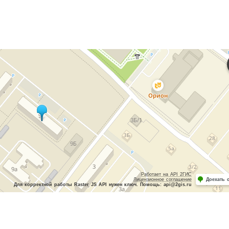
Работает на API 2ГИС
Лицензионное соглашение
Доехать 
Для корректной работы Raster JS API нужен ключ. Помощь: api@2gis.ru