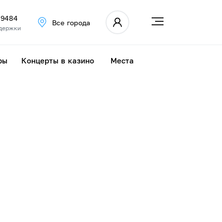
 9484
Все города
держки
ры
Концерты в казино
Места