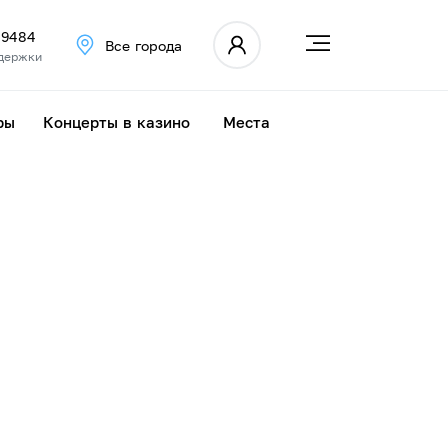
 9484
Все города
держки
ры
Концерты в казино
Места