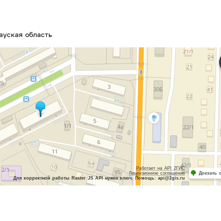
ауская область
Работает на API 2ГИС
Лицензионное соглашение
Доехать 
Для корректной работы Raster JS API нужен ключ. Помощь: api@2gis.ru