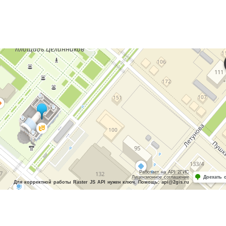
Работает на API 2ГИС
Лицензионное соглашение
Доехать 
Для корректной работы Raster JS API нужен ключ. Помощь: api@2gis.ru