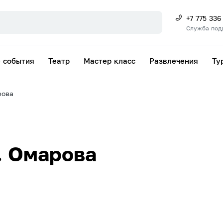
+7 775 336
Служба под
 события
Театр
Мастер класс
Развлечения
Ту
рова
. Омарова