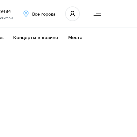
 9484
Все города
держки
ры
Концерты в казино
Места