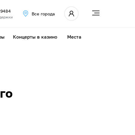
 9484
Все города
держки
ры
Концерты в казино
Места
го