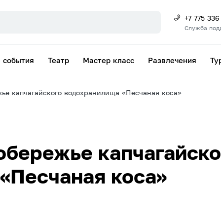
+7 775 336
Служба под
 события
Театр
Мастер класс
Развлечения
Ту
жье капчагайского водохранилища «Песчаная коса»
обережье капчагайско
«Песчаная коса»