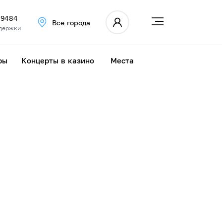
 9484
Все города
держки
ры
Концерты в казино
Места