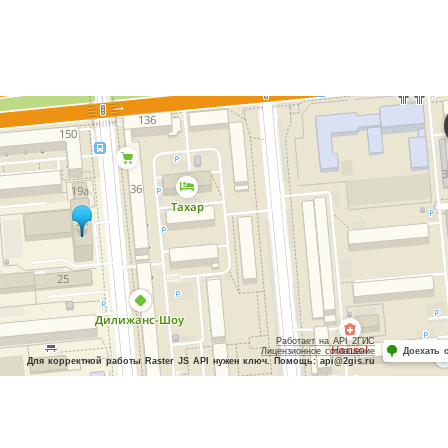
Работает на API 2ГИС
Лицензионное соглашение
Доехать 
Для корректной работы Raster JS API нужен ключ. Помощь: api@2gis.ru