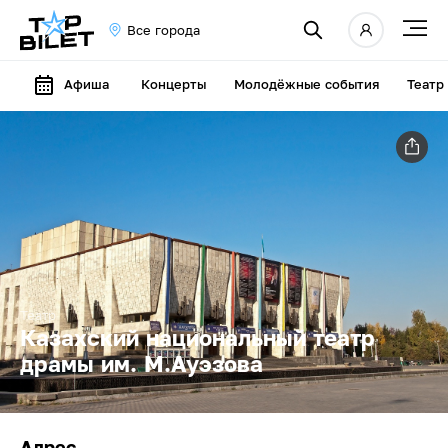
Все города
Афиша
Концерты
Молодёжные события
Театр
Театр
Казахский национальный театр
драмы им. М.Ауэзова
Адрес