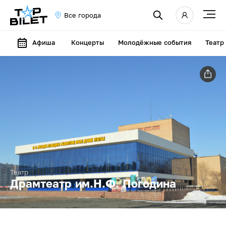
Все города
Афиша
Концерты
Молодёжные события
Театр
Театр
Драмтеатр им.Н.Ф. Погодина