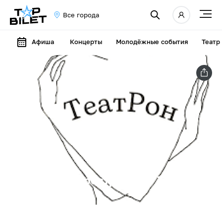
Все города
Афиша
Концерты
Молодёжные события
Театр
Театр
Культурное пространство ТеатРон