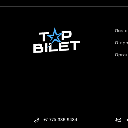
Личн
О про
Орга
o
+7 775 336 9484