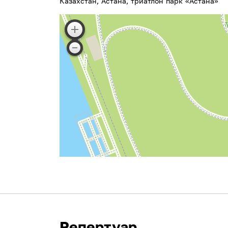
Казахстан, Астана, триатлон парк «Астана»
Репертуар