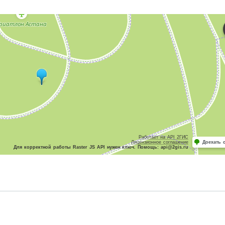
Работает на API 2ГИС
Лицензионное соглашение
Доехать 
Для корректной работы Raster JS API нужен ключ. Помощь: api@2gis.ru