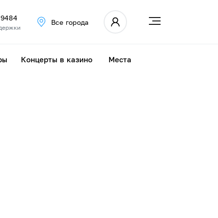
 9484
Все города
держки
ры
Концерты в казино
Места