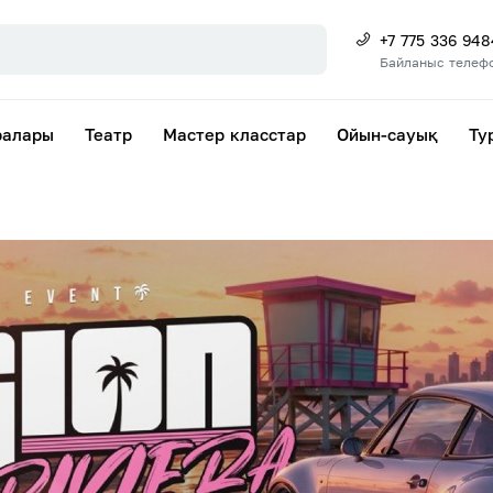
+7 775 336 948
Байланыс телеф
ралары
Театр
Мастер класстар
Ойын-сауық
Ту