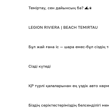
Теміртау, сен дайынсың ба? 🌊☀️
LEGION RIVIERA | BEACH TEMIRTAU
Бұл жай ғана іс — шара емес-бұл сіздің 
Сізді күтеді ️ ️
ҚР түрлі қалаларынан ең үздік авто көр
Біздің серіктестеріміздің белсенділігі м