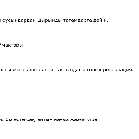
тін сусындардан шырынды тағамдарға дейін.
аймақтары
ерасы және ашық аспан астындағы толық релаксация.
и. Сіз есте сақтайтын нағыз жазғы vibe