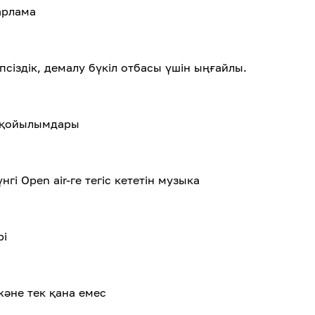
арлама
псіздік, демалу бүкіл отбасы үшін ыңғайлы.
і қойылымдары
нгі Open air-ге тегіс кететін музыка
рі
әне тек қана емес