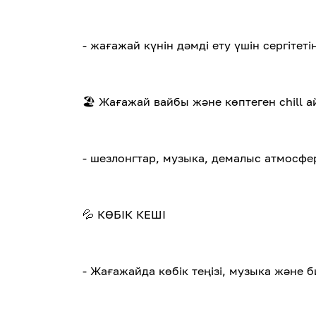
- жағажай күнін дәмді ету үшін сергіте
🏖️ Жағажай вайбы және көптеген chill 
- шезлонгтар, музыка, демалыс атмосф
💦 КӨБІК КЕШІ
- Жағажайда көбік теңізі, музыка және б