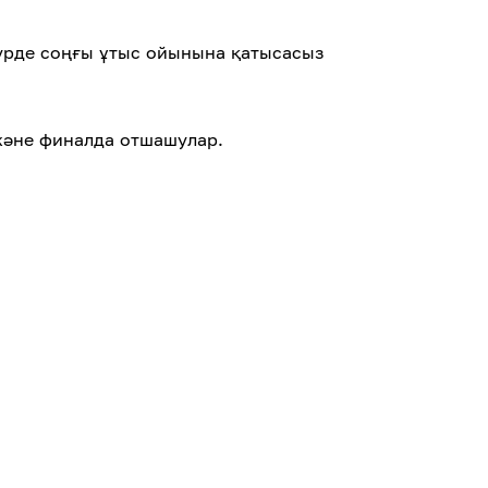
 түрде соңғы ұтыс ойынына қатысасыз
және финалда отшашулар.