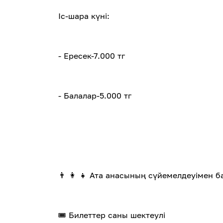
Іс-шара күні:
- Ересек-7.000 тг
- Балалар-5.000 тг
👨 👩 👧 Ата анасының сүйемелдеуімен б
🎟️ Билеттер саны шектеулі