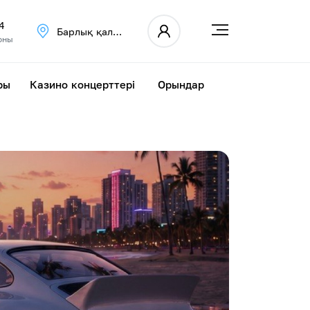
4
Барлық қалалар
оны
ры
Казино концерттері
Орындар