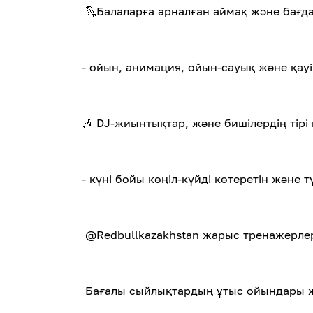
🛝Балаларға арналған аймақ және бағд
- ойын, анимация, ойын-сауық және қауі
🎶 DJ-жиынтықтар, және бишілердің тір
- күні бойы көңіл-күйді көтеретін және тү
@Redbullkazakhstan жарыс тренажерле
Бағалы сыйлықтардың ұтыс ойындары ж