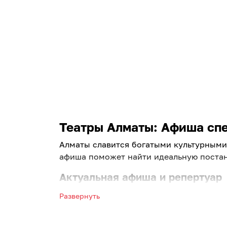
Театры Алматы: Афиша спек
Алматы славится богатыми культурными 
афиша поможет найти идеальную постан
Актуальная афиша и репертуар
Выбирайте лучшие постановки ведущих 
Развернуть
Алматы на завтра. Мы регулярно обновл
Что предлагает наш портал: