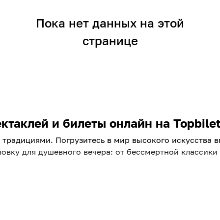
Пока нет данных на этой
странице
таклей и билеты онлайн на Topbilet
традициями. Погрузитесь в мир высокого искусства вме
овку для душевного вечера: от бессмертной классик
площадок города. Ищете, куда пойти в ближайшие дни?
яем репертуар, чтобы вы всегда были в курсе главных 