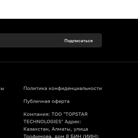
Подписаться
 Алматы можно онлайн за пару минут.
ала прямо со своего смартфона.
сы
Политика конфиденциальности
Публичная оферта
Компания: ТОО "TOPSTAR
Topbilet.kz. Наша умная афиша покажет
TECHNOLOGIES" Адрес:
 месяц сразу.
Казахстан, Алматы, улица
Трофимова, дом 8 БИН (ИИН):
сно правилам конкретного театра и