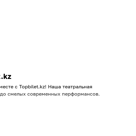
.kz
сте с Topbilet.kz! Наша театральная
и до смелых современных перформансов.
 Вас легко выручит афиша театров в
премьер и гастролей известных трупп.