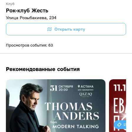
Клуб
Рок-клуб Жесть
​Улица Розыбакиева, 234
Открыть карту
Просмотров события: 63
Рекомендованные события
15 0