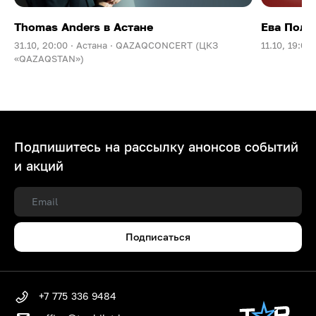
Thomas Anders в Астане
Ева Поль
31.10, 20:00 ·
Астана ·
QAZAQCONCERT (ЦКЗ
11.10, 19:00 
«QAZAQSTAN»)
Подпишитесь на рассылку анонсов событий
и акций
Подписаться
+7 775 336 9484