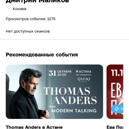
Конаев
Просмотров события: 1275
Нет доступных сеансов
Рекомендованные события
15 0
Thomas Anders в Астане
Ева Поль