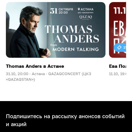
15 0
Thomas Anders в Астане
Ева Поль
31.10, 20:00 ·
Астана ·
QAZAQCONCERT (ЦКЗ
11.10, 19:00 
«QAZAQSTAN»)
Подпишитесь на рассылку анонсов событий
и акций