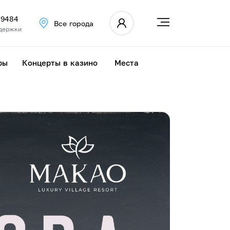
 9484
Все города
держки
ры
Концерты в казино
Места