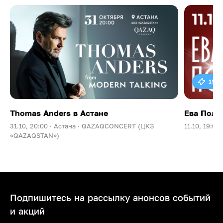
15 0
Thomas Anders в Астане
Ева Поль
31.10, 20:00 ·
Астана ·
QAZAQCONCERT (ЦКЗ
11.10, 19:00 
«QAZAQSTAN»)
Подпишитесь на рассылку анонсов событий
и акций