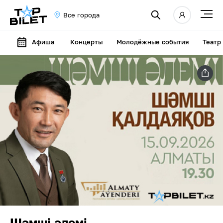
Все города
Афиша
Концерты
Молодёжные события
Театр
Шәмші әлемі