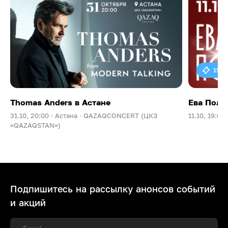
15 0
Thomas Anders в Астане
Ева Поль
31.10, 20:00 ·
Астана ·
QAZAQCONCERT (ЦКЗ
11.10, 19:00 
«QAZAQSTAN»)
Подпишитесь на рассылку анонсов событий
и акций