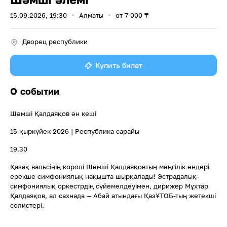
15.09.2026, 19:30
Алматы
от
7 000
₸
Дворец республики
Купить билет
О событии
Шәмші Қалдаяқов ән кеші
15 қыркүйек 2026 | Республика сарайы
19.30
Қазақ вальсінің королі Шәмші Қалдаяқовтың мәңгілік әндері
ерекше симфониялық нақышта шырқалады! Эстрадалық-
симфониялық оркестрдің сүйемелдеуімен, дирижер Мұхтар
Қалдаяқов, ал сахнада — Абай атындағы ҚазҰТОБ-тың жетекші
солистері.