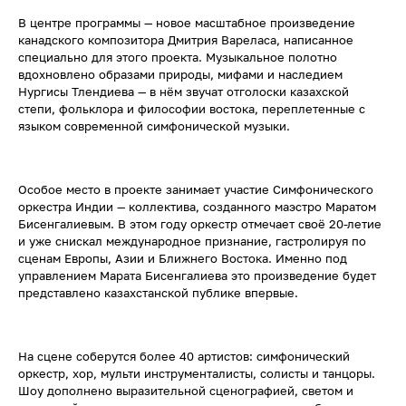
В центре программы — новое масштабное произведение
канадского композитора Дмитрия Вареласа, написанное
специально для этого проекта. Музыкальное полотно
вдохновлено образами природы, мифами и наследием
Нургисы Тлендиева — в нём звучат отголоски казахской
степи, фольклора и философии востока, переплетенные с
языком современной симфонической музыки.
Особое место в проекте занимает участие Симфонического
оркестра Индии — коллектива, созданного маэстро Маратом
Бисенгалиевым. В этом году оркестр отмечает своё 20-летие
и уже снискал международное признание, гастролируя по
сценам Европы, Азии и Ближнего Востока. Именно под
управлением Марата Бисенгалиева это произведение будет
представлено казахстанской публике впервые.
На сцене соберутся более 40 артистов: симфонический
оркестр, хор, мульти инструменталисты, солисты и танцоры.
Шоу дополнено выразительной сценографией, светом и