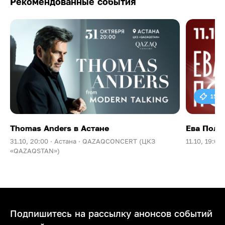
Рекомендованные события
15 0
Thomas Anders в Астане
Ева Поль
31.10, 20:00 ·
Астана ·
QAZAQCONCERT (ЦКЗ
11.10, 19:00 
«QAZAQSTAN»)
Подпишитесь на рассылку анонсов событий