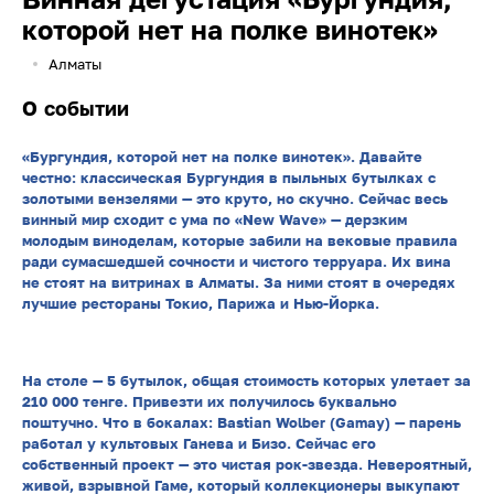
которой нет на полке винотек»
Алматы
О событии
«Бургундия, которой нет на полке винотек». Давайте
честно: классическая Бургундия в пыльных бутылках с
золотыми вензелями — это круто, но скучно. Сейчас весь
винный мир сходит с ума по «New Wave» — дерзким
молодым виноделам, которые забили на вековые правила
ради сумасшедшей сочности и чистого терруара. Их вина
не стоят на витринах в Алматы. За ними стоят в очередях
лучшие рестораны Токио, Парижа и Нью-Йорка.
На столе — 5 бутылок, общая стоимость которых улетает за
210 000 тенге. Привезти их получилось буквально
поштучно. Что в бокалах: Bastian Wolber (Gamay) — парень
работал у культовых Ганева и Бизо. Сейчас его
собственный проект — это чистая рок-звезда. Невероятный,
живой, взрывной Гаме, который коллекционеры выкупают