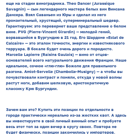
еще на стадии виноградника. Theo Dancer (Jurassique
Savagnin) — сын легендарного мастера белых вин Винсана
Дансера. Взял Саваньен из Юры и сделал из него
пронзительный, хрустящий, суперминеральный шедевр.
Гарантируем: это перевернет ваше представление о белом
вине. PVG (Pierre-Vincent Girardin) — молодой гений,
ворвавшийся в Бургундию в 21 год. Его Шардоне «Eclat de
Calcaire» — это эталон точности, энергии и известнякового
терруара. В бокале будет очень дорого и породисто.
Marcelle Lapierre (Raisins Gaulois) — вино от отцов-
основателей всего натурального движения Франции. Наше
идеальное, сочное «глю-глю» Божоле для правильного
разгона. Amiot-Servelle (Chambolle-Musigny) — а чтобы вы
почувствовали контраст и поняли, откуда у новой волны
растут ноги, добавим шелковую, аристократичную
классику Крю Бургундии.
Зачем вам это? Купить эти позиции по отдельности в
городе практически нереально из-за жестких квот. А здесь
вы инвестируете в свой личный винный опыт и пробуете
весь этот топ за один вечер в кругу своих. Повтора не
будет физически, позиции закончились у импортеров.