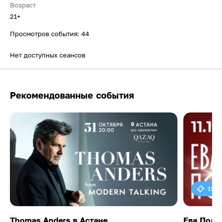
Возраст
21+
Просмотров события: 44
Нет доступных сеансов
Рекомендованные события
15 0
Thomas Anders в Астане
Ева Поль