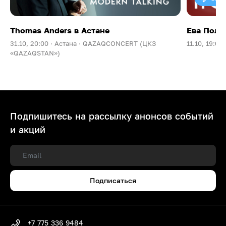
Thomas Anders в Астане
Ева Поль
31.10, 20:00 ·
Астана ·
QAZAQCONCERT (ЦКЗ
11.10, 19:00 
«QAZAQSTAN»)
Подпишитесь на рассылку анонсов событий
и акций
Подписаться
+7 775 336 9484